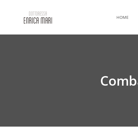
HOME
Comba