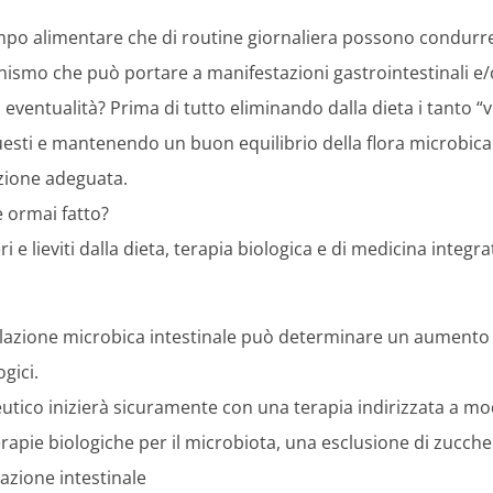
campo alimentare che di routine giornaliera possono condur
ismo che può portare a manifestazioni gastrointestinali e/
entualità? Prima di tutto eliminando dalla dieta i tanto “vi
uesti e mantenendo un buon equilibrio della flora microbica
zione adeguata.
è ormai fatto?
 e lieviti dalla dieta, terapia biologica e di medicina integr
olazione microbica intestinale può determinare un aumento 
ogici.
eutico inizierà sicuramente con una terapia indirizzata a mo
erapie biologiche per il microbiota, una esclusione di zuccher
azione intestinale