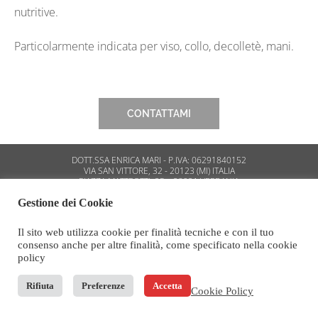
nutritive.
Particolarmente indicata per viso, collo, decolletè, mani.
CONTATTAMI
DOTT.SSA ENRICA MARI - P.IVA: 06291840152
VIA SAN VITTORE, 32 - 20123 (MI) ITALIA
PIAZZA MATTEOTTI, 25 – 28921 VERBANIA
Gestione dei Cookie
PRIVACY POLICY
COOKIE POLICY
Il sito web utilizza cookie per finalità tecniche e con il tuo
consenso anche per altre finalità, come specificato nella cookie
policy
Rifiuta
Preferenze
Accetta
Cookie Policy