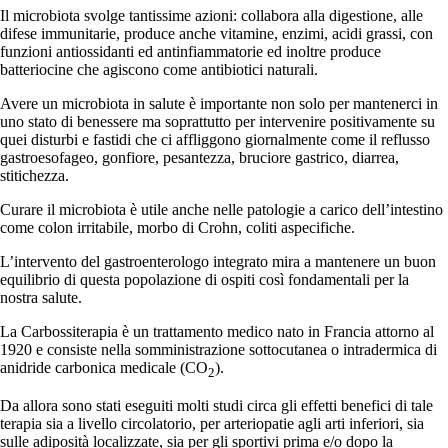
Il microbiota svolge tantissime azioni: collabora alla digestione, alle
difese immunitarie, produce anche vitamine, enzimi, acidi grassi, con
funzioni antiossidanti ed antinfiammatorie ed inoltre produce
batteriocine che agiscono come antibiotici naturali.
Avere un microbiota in salute è importante non solo per mantenerci in
uno stato di benessere ma soprattutto per intervenire positivamente su
quei disturbi e fastidi che ci affliggono giornalmente come il reflusso
gastroesofageo, gonfiore, pesantezza, bruciore gastrico, diarrea,
stitichezza.
Curare il microbiota è utile anche nelle patologie a carico dell’intestino
come colon irritabile, morbo di Crohn, coliti aspecifiche.
L’intervento del gastroenterologo integrato mira a mantenere un buon
equilibrio di questa popolazione di ospiti così fondamentali per la
nostra salute.
La Carbossiterapia è un trattamento medico nato in Francia attorno al
1920 e consiste nella somministrazione sottocutanea o intradermica di
anidride carbonica medicale (CO
).
2
Da allora sono stati eseguiti molti studi circa gli effetti benefici di tale
terapia sia a livello circolatorio, per arteriopatie agli arti inferiori, sia
sulle adiposità localizzate, sia per gli sportivi prima e/o dopo la