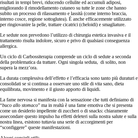
risultati in tempi brevi, riducendo cellulite ed accumuli adiposi,
migliorando il rimodellamento cutaneo su tutte le zone che hanno
subito un processo di rilassamento e lassità (come interno braccia,
interno cosce, regione sottoglutea). É anche efficacemente utilizzato
per ringiovanire la pelle, trattare cicatrici (cheloidi) e smagliature.
Le sedute non prevedono l’utilizzo di chirurgia estetica invasiva e il
trattamento risulta indolore, sicuro e privo di qualsiasi conseguenza
allergica.
Un ciclo di Carbossiterapia comprende un ciclo di sedute a seconda
della problematica da trattare. Ogni singola seduta,
di solito, non
supera la mezz’ora.
La durata complessiva dell’effetto e l’efficacia sono tanto più duraturi e
consolidati se si continua a osservare uno stile di vita sano, dieta
equilibrata, movimento e il giusto apporto di liquidi.
La fame nervosa si manifesta con la sensazione che tutti definiamo di
“
buco allo stomaco
” ma in realtà è una fame emotiva che si presenta
come un desiderio impellente di zuccheri o di snacks: chiaramente
assecondare questo impulso ha effetti deleteri sulla nostra salute e sulla
nostra linea, esistono tuttavia una serie di accorgimenti per
“sconfiggere” queste manifestazioni.
Alcuni consigli utili: