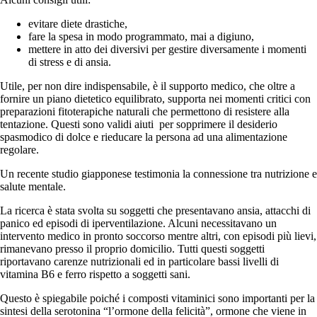
evitare diete drastiche,
fare la spesa in modo programmato, mai a digiuno,
mettere in atto dei diversivi per gestire diversamente i momenti
di stress e di ansia.
Utile, per non dire indispensabile, è il supporto medico, che oltre a
fornire un piano dietetico equilibrato, supporta nei momenti critici con
preparazioni fitoterapiche naturali che permettono di resistere alla
tentazione. Questi sono
validi aiuti per sopprimere il desiderio
spasmodico di dolce e rieducare la persona ad una alimentazione
regolare.
Un recente studio giapponese testimonia la connessione tra nutrizione e
salute mentale.
La ricerca è stata svolta su soggetti che presentavano ansia, attacchi di
panico ed episodi di iperventilazione. Alcuni necessitavano un
intervento medico in pronto soccorso mentre altri, con episodi più lievi,
rimanevano presso il proprio domicilio. Tutti questi soggetti
riportavano carenze nutrizionali ed in particolare bassi livelli di
vitamina B6 e ferro rispetto a soggetti sani.
Questo è spiegabile poiché i composti vitaminici sono importanti per la
sintesi della serotonina “l’ormone della felicità”, ormone che viene in