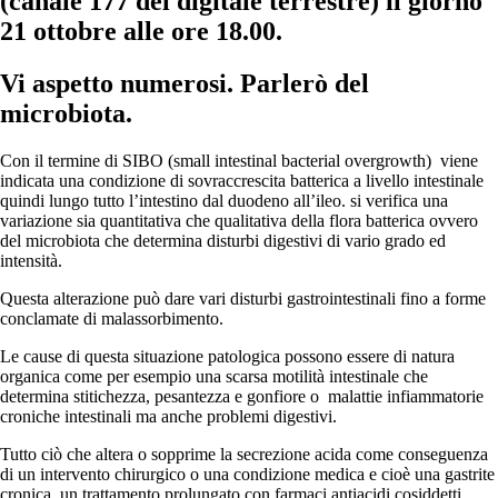
(canale 177 del digitale terrestre) il giorno
21 ottobre alle ore 18.00.
Vi aspetto numerosi. Parlerò del
microbiota.
Con il termine di SIBO (small intestinal bacterial overgrowth)
viene
indicata una condizione di sovraccrescita batterica a livello intestinale
quindi lungo tutto l’intestino dal duodeno all’ileo. si verifica una
variazione sia quantitativa che qualitativa della flora batterica ovvero
del microbiota che determina disturbi digestivi di vario grado ed
intensità.
Questa alterazione può dare vari disturbi gastrointestinali fino a forme
conclamate di malassorbimento.
Le cause di questa situazione patologica possono essere di natura
organica come per esempio una scarsa motilità intestinale che
determina stitichezza, pesantezza e gonfiore o
malattie infiammatorie
croniche intestinali ma anche problemi digestivi.
Tutto ciò che altera o sopprime la secrezione acida come conseguenza
di un intervento chirurgico o una condizione medica e cioè una gastrite
cronica, un trattamento prolungato con farmaci antiacidi cosiddetti