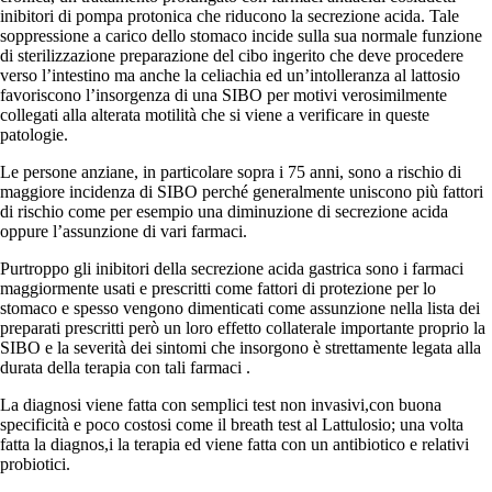
inibitori di pompa protonica che riducono la secrezione acida. Tale
soppressione a carico dello stomaco incide sulla sua normale funzione
di sterilizzazione preparazione del cibo ingerito che deve procedere
verso l’intestino ma anche la celiachia ed un’intolleranza al lattosio
favoriscono l’insorgenza di una SIBO per motivi verosimilmente
collegati alla alterata motilità che si viene a verificare in queste
patologie.
Le persone anziane, in particolare sopra i 75 anni, sono a rischio di
maggiore incidenza di SIBO perché generalmente uniscono più fattori
di rischio come per esempio una diminuzione di secrezione acida
oppure l’assunzione di vari farmaci.
Purtroppo gli inibitori della secrezione acida gastrica sono i farmaci
maggiormente usati e prescritti come fattori di protezione per lo
stomaco e spesso vengono dimenticati come assunzione nella lista dei
preparati prescritti però un loro effetto collaterale importante proprio la
SIBO e la severità dei sintomi che insorgono è strettamente legata alla
durata della terapia con tali farmaci .
La diagnosi viene fatta con semplici test non invasivi,con buona
specificità e poco costosi come il breath test al Lattulosio; una volta
fatta la diagnos,i la terapia ed viene fatta con un antibiotico e relativi
probiotici.