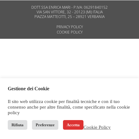
DOTT.SSA ENRICA MARI - P.IVA: 06291840152
VIA SAN VITTORE, 32 - 20123 (MI) ITALIA
PIAZZA MATTEOTTI, 25 – 28921 VERBANIA
PRIVACY POLICY
COOKIE POLICY
Gestione dei Cookie
Il sito web utilizza cookie per finalità tecniche e con il tuo
consenso anche per altre finalità, come specificato nella cookie
policy
Rifiuta
Preferenze
Accetta
Cookie Policy